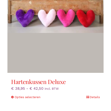
Hartenkussen Deluxe
Prijsklasse:
€
38,95
-
€
42,50
incl. BTW
€ 38,95
Dit
Opties selecteren
Details
tot
product
€ 42,50
heeft