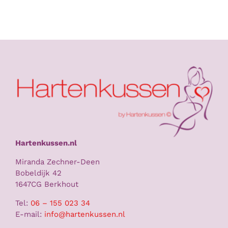
meerdere
variaties.
Deze
optie
kan
gekozen
worden
op
de
productpagina
Hartenkussen.nl
Miranda Zechner-Deen
Bobeldijk 42
1647CG Berkhout
Tel:
06 – 155 023 34
E-mail:
info@hartenkussen.nl