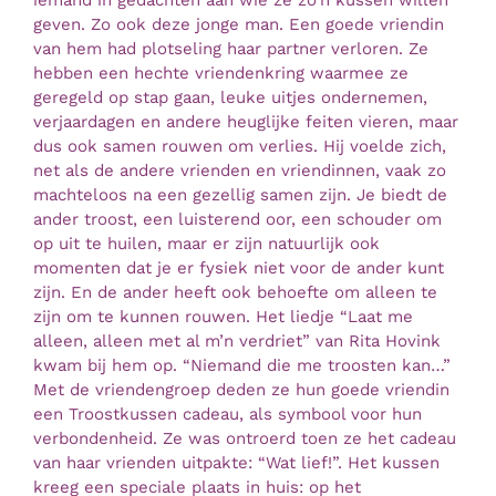
geven. Zo ook deze jonge man. Een goede vriendin
van hem had plotseling haar partner verloren. Ze
hebben een hechte vriendenkring waarmee ze
geregeld op stap gaan, leuke uitjes ondernemen,
verjaardagen en andere heuglijke feiten vieren, maar
dus ook samen rouwen om verlies. Hij voelde zich,
net als de andere vrienden en vriendinnen, vaak zo
machteloos na een gezellig samen zijn. Je biedt de
ander troost, een luisterend oor, een schouder om
op uit te huilen, maar er zijn natuurlijk ook
momenten dat je er fysiek niet voor de ander kunt
zijn. En de ander heeft ook behoefte om alleen te
zijn om te kunnen rouwen. Het liedje “Laat me
alleen, alleen met al m’n verdriet” van Rita Hovink
kwam bij hem op. “Niemand die me troosten kan…”
Met de vriendengroep deden ze hun goede vriendin
een Troostkussen cadeau, als symbool voor hun
verbondenheid. Ze was ontroerd toen ze het cadeau
van haar vrienden uitpakte: “Wat lief!”. Het kussen
kreeg een speciale plaats in huis: op het