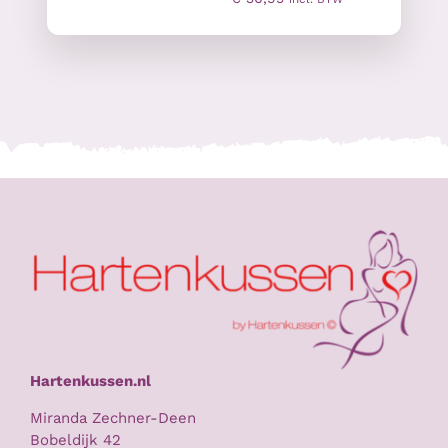
Hartenkussen.nl
Miranda Zechner-Deen
Bobeldijk 42